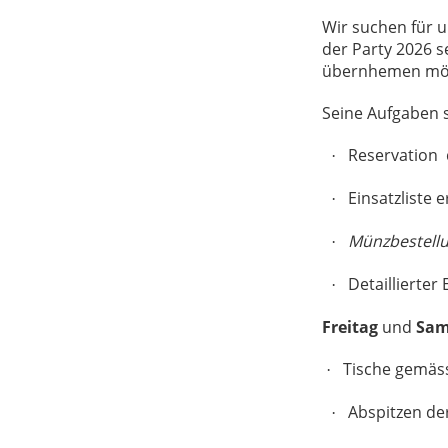
Wir suchen für 
der Party 2026 s
übernhemen mö
Seine Aufgaben s
Reservation
·
Einsatzliste 
·
Münzbestell
·
Detaillierter
·
Freitag
und
Sam
Tische gemäs
·
Abspitzen de
·