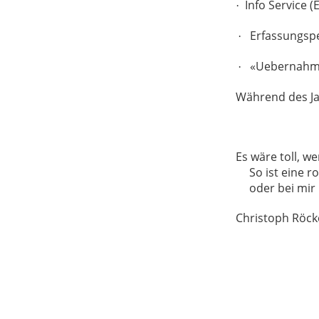
Info Service 
·
Erfassungsp
·
«Uebernahme
·
Während des Jah
Es wäre toll, 
So ist eine 
oder bei mir
Christoph Röck