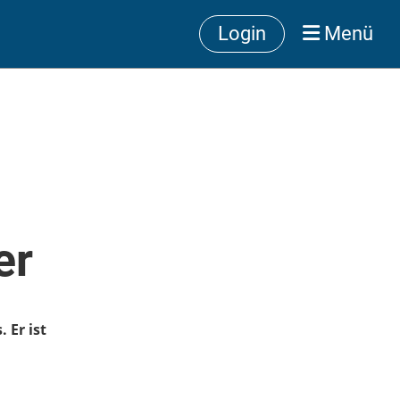
Login
Menü
er
 Er ist